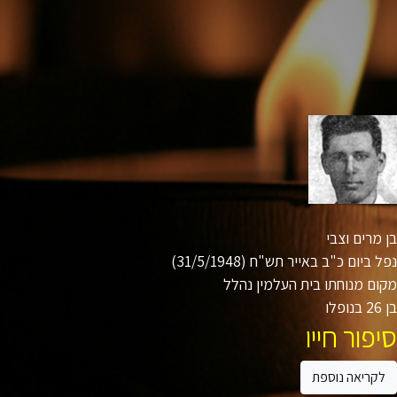
מרים וצבי
 ביום כ"ב באייר תש"ח (31/5/1948)
ם מנוחתו בית העלמין נהלל
ו
פור חייו
קריאה נוספת