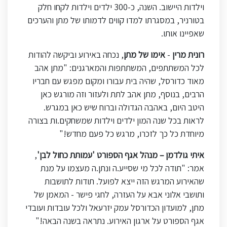
וילדות היישוב. השנה, כ-300 ילדים וילדות לקחו חלק
בטורניר, במסגרתו למדו קווים לדמותו של מתן והערכים
שאפיינו אותו.
רונית מרין
-
אימו של מתן
, נכחה באירוע וביקשה להודות
לכל המשתתפים, המשתתפות והמארגנים: "מתן אהב
מאוד כדורסל, שהיה בית עבורו ומקום מפגש עם חבריו
הרבים, בנוסף, מתן אהב לתת ולעזור וזה מורגש כאן
היטב היום, באהבה הגדולה וברוח שיש כאן במגרש.
לראות בכל שנה המון ילדים וילדות שמשחקים.ות בצורה
מיוחדת כל כך לזכרו, מרגש כל פעם מחדש!"
איתי גולדמן – מנהל אגף הספורט 'עמותת כחול לבן'
,
אמר: "תודה לכל מי שסייע.ה ונתן.ה מעצמו על מנת
שהאירוע המרגש הזה ייצא לפועל. תודות לתושבות
ותושבי אלוני אבא על העזרה, לחגי פישר - המאמן של
מתן, למועדון הכדורסל עמק יזרעאל ולכל עובדות ועובדי
אגף הספורט על ארגון האירוע. נתראה בשנה הבאה!"