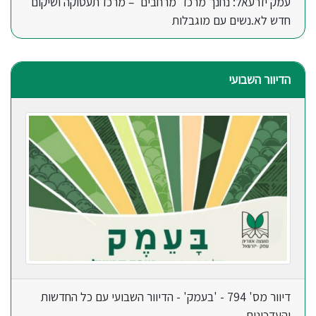
עמק יזרעאל: נחנך מרכז 'מרחבים' – מרכז תעסוקה ושיקום
חדש לא.נשים עם מוגבלות
הדיוור השבועי
דיוור מס' 794 - 'בעמק' - הדיוור השבועי עם כל החדשות
והעדכונים