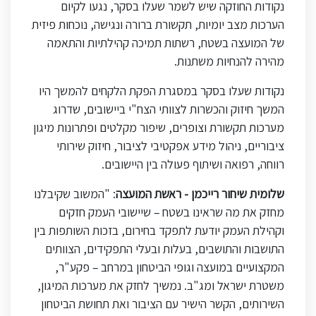
נקודות החוזקה שיש לשמר שעלו בסקר, נגעו לקיום
הערכות מצב יומיות, תקשורת ברורה ונגישה, נוכחות פיזית
של המועצה בשטח, רשתות תמיכה קהילתיות והתאמה
מהירה להנחיות משתנות.
נקודות שעלו בסקר במסגרת הפקת הלקחים להמשך היו
המשך חיזוק והכשרות לצוותי הצח"י ביישובים, שדרוג
מערכות תקשורת וצופרים, שיפור מקלטים ופתרונות מיגון
ציבוריים, ניהול מידע אפקטיבי לציבור, חיזוק שירותי
רווחה, רפואה ושיתוף פעולה בין היישובים.
שלומית שיחור רייכמן - ראשת המועצה
:
"
המשוב שקיבלנו
מחזק את מה שראינו בשטח – שיישובי העמק חזקים
וקהילת העמק יודעת לתפקד בחירום, בזכות השותפות בין
התושבות והתושבים, בעלות ובעלי התפקידים, הצוותים
המקצועיים במועצה וגופי הביטחון במרחב – פקע"ר,
משטרת ישראל ומג"ב. נמשיך לחזק את מערכות המיגון,
השירותים, הקשר הישיר עם הציבור ואת תחושת הביטחון