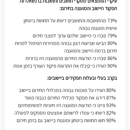
עיקרי הממצאים מסקרי תושבים ותושבות בו נשאלו על
תפקוד היישוב והמועצה בחירום
:
73%
מהתושבות והתושבים דיווחו על תחושת ביטחון
אישית ומוגנות גבוהה
79% סברו כי היישוב שלהם ערוך למצבי חירום
80%
הביעו שביעות רצון גבוהה ממהירות הטיפול לפניות
חירום ברמת היישוב והמועצה
86%
סברו כי הודעות החירום מהמועצה היו ברורות
90%
העידו כי קיבלו את התרעות פיקוד העורף בזמן אמת
בקרב בעלי ובעלות תפקידים ביישובים
:
80%
העידו על מוכנות גבוהה במכלולי החירום ביישוב
87%
דירגו את תפקוד מכלולי החירום כגבוה מאוד
93%
ציינו כי הודעות המועצה היו חיוניות למשימותיהם
82%
דיווחו כי עמדו לרשותם אמצעים מספקים לפעולה
90%
חשו תחושת ביטחון ומוגנות ביישוב גם בזמן חירום