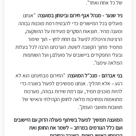
של כל אחת ואחד
."
ניר שנער - מנהל אגף חירום וביטחון במועצה
:
"
אנחנו
פועלים בכל המישורים כדי להבטיח רמת מוכנות גבוהה
ומענה מהיר. תוצאות הסקרים מעידות על ההשקעה,
הרצינות והיכולת לפעול גם תחת לחץ – תוך שיפור
מתמיד מתוך הקשבה לשטח. הערכתנו הרבה לכל בעלות
ובעלי התפקידים ביישובים על פועלם.ן ועל השותפות
המלאה עימנו
."
בני אברהם - מנכ״ל המועצה
:
"
החירום מבחינתנו הוא לא
רגע – אלא תהליך. אנחנו ממשיכים לפעול בשגרה כדי
להיות מוכנים תמיד, עם רמת שירות גבוהה, מערכות
מתואמות ומחויבות מלאה לחוסן הקהילתי והאישי של
תושבות ותושבי העמק
."
המועצה תמשיך לפעול בשיתוף פעולה הדוק עם היישובים
ועם כלל הגורמים במרחב – לשמר את החוסן ואת
הביטחון האישי בשטח, בשגרה ובחירום
.