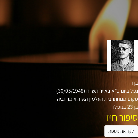
ו
ביום כ"א באייר תש"ח (30/05/1948)
ם מנוחתו בית העלמין האזרחי מרחביה
ו
פור חייו
קריאה נוספת