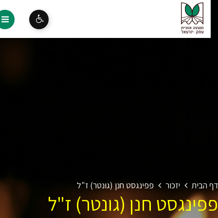
 הבית
יזכור
פפינגסט חנן (גונטר) ז"ל
פינגסט חנן (גונטר) ז"ל