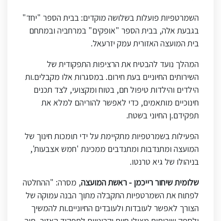
השמרטפיות פועלות בשלושה מוקדים: בבית הספר "יחד"
בגבעת אלה, בבית הספר "אופקים" במרחביה ובמתחם
בית המועצה האזורית עמק יזרעאל.
המהלך נועד להבטיח את הרציפות התפקודית של
השירותים החיוניים בעת חירום. במסגרות אלו מקבלים.ות
הילדים והילדות טיפול חם, בטוח ומקצועי, לצד תכנים
חינוכיים מותאמים, כדי לאפשר להוריהם למלא את
תפקידם.ן החיוני בשטח.
הפעילות בשמרטפיות מתקיימת על ידי תומכות חינוך של
המועצה ומתנדבות ומתנדבים ממכינת 'חמש אצבעות',
בניהולו של גיא טרנטו.
שלומית שיחור רייכמן - ראשת המועצה
, מסרה: "ההחלטה
לפתוח את השמרטפיות התקבלה מתוך הבנה עמוקה של
הצורך לאפשר לעובדות ולעובדים החיוניים.ות להמשיך
ולספק שירותים מצילי חיים וקריטיים לתפקוד האזור, תוך