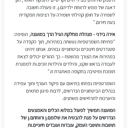
דאגה של ממש לרווחת ילדיהם.ן. זו פעולה חשובה
לשמירה על חוסן קהילתי ושמירה על רציפות תפקודית
בעת חירום."
אירה בידני - מנהלת מחלקת הגיל הרך במועצה
, הוסיפה:
"פתיחת השמרטפיות נעשתה במהירות, תוך הקפדה על
סטנדרטים חינוכיים וביטחוניים גבוהים. אנחנו זיהינו
במהירות את הצורך מהשטח – כך ההורים יכולים לצאת
לעבודה בראש שקט, והילדים והילדות זוכים.ות למסגרת
תומכת ומיטיבה בתקופה מאתגרת זו."
השמרטפיות נפתחו בתיאום עם פיקוד העורף ותוך עמידה
בנהלים הביטחוניים הנדרשים, לרבות מיגון מתאים
והיערכות לתרחישים משתנים.
המועצה תמשיך לפעול במלוא הכלים והאמצעים
הנדרשים על מנת להבטיח את שלומם.ן ורווחתם.ן של
תושבות ותושבי העמק, עובדות ועובדים חיוניים.ות